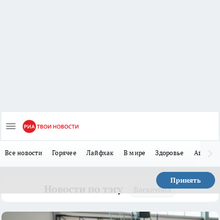
Все новости
Горячее
Лайфхак
В мире
Здоровье
Авто
Принять
Новости по тэгу
Баскетбол