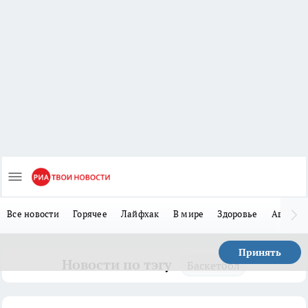
Все новости
Горячее
Лайфхак
В мире
Здоровье
Авто
Принять
Новости по тэгу
Баскетбол