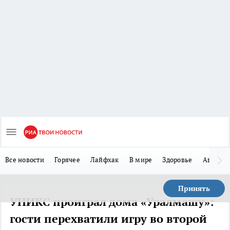
Все новости
Горячее
Лайфхак
В мире
Здоровье
Авто
Принять
УНИКС проиграл дома «Уралмашу»:
гости перехватили игру во второй