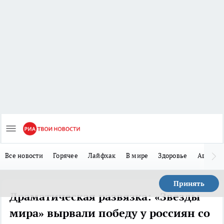
Все новости
Горячее
Лайфхак
В мире
Здоровье
Авто
Принять
Драматическая развязка: «Звезды
мира» вырвали победу у россиян со