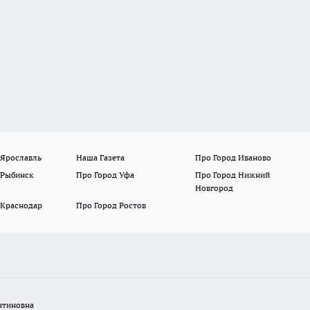
 Ярославль
Наша Газета
Про Город Иваново
 Рыбинск
Про Город Уфа
Про Город Нижний
Новгород
 Краснодар
Про Город Ростов
нтиновна