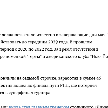
у должность стало известно в завершающие дни мая. 
ействовать до середины 2029 года. В прошлом
ериод с 2020 по 2022 год. За время отсутствия в
уре немецкой "Герты" и американского клуба "Нью-Й
нчили на седьмой строчке, заработав в сумме 45
лектив дошел до финала пути РПЛ, где потерпел
ся в суперфинал турнира.
варц
вновь стал главным тренером
столичного «Дина