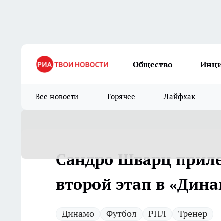
Общество
Инц
Все новости
Горячее
Лайфхак
Сандро Шварц приле
второй этап в «Дин
Динамо
Футбол
РПЛ
Тренер