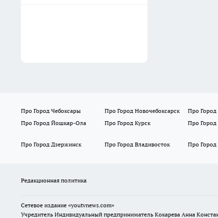
Про Город Чебоксары
Про Город Новочебоксарск
Про Город
Про Город Йошкар-Ола
Про Город Курск
Про Город
Про Город Дзержинск
Про Город Владивосток
Про Город
Редакционная политика
Сетевое издание
«youtvnews.com»
Учредитель Индивидуальный предприниматель Кокарева Анна Конста