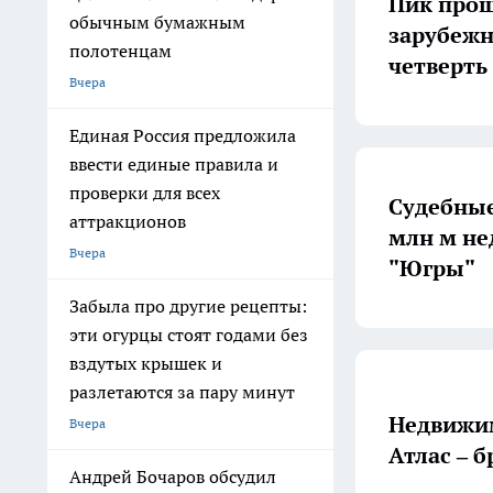
Пик прош
обычным бумажным
зарубежн
полотенцам
четверть
Вчера
Единая Россия предложила
ввести единые правила и
проверки для всех
Судебные
аттракционов
млн м не
Вчера
"Югры"
Забыла про другие рецепты:
эти огурцы стоят годами без
вздутых крышек и
разлетаются за пару минут
Недвижим
Вчера
Атлас – 
Андрей Бочаров обсудил