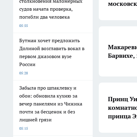
столкновения маломерных
московск
судов начата проверка,
погибли два человека
05:55
Бутман хочет предложить
Макареви
Долиной возглавить вокал в
Барвихе,
первом джазовом вузе
России
05:28
Забыла про шпаклевку и
обои: обновила кухню за
Принц Уи
вечер панелями из Чижика
комнатно
почти за бесценок и без
принца 
лишней грязи
05:15