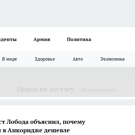
иденты
Армия
Политика
В мире
Здоровье
Авто
Экономика
Новости по тэгу
Недвижимость
т Лобода объяснил, почему
 в Анкоридже дешевле