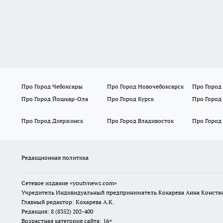
Про Город Чебоксары
Про Город Новочебоксарск
Про Город
Про Город Йошкар-Ола
Про Город Курск
Про Город
Про Город Дзержинск
Про Город Владивосток
Про Город
Редакционная политика
Сетевое издание
«youtvnews.com»
Учредитель Индивидуальный предприниматель Кокарева Анна Конста
Главный редактор: Кокарева А.К.
Редакция: 8 (8352) 202-400
Возрастная категория сайта: 16+