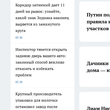
Коридор затмений дает 11
дней на рывок: узнайте,
Путин по
какой знак Зодиака наконец
правила 
вырвется из замкнутого
участков
круга
03:30
Инспектор тянется открыть
заднюю дверь вашего авто:
законный способ вежливо
Дачники м
отказать и избежать
дома — ю
проблем
02:30
Крупный производитель
упаковки для молочки
остановил завод после
Лиам Нис