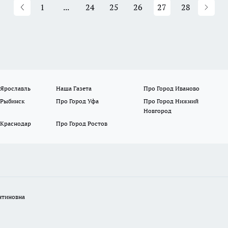
1
...
24
25
26
27
28
 Ярославль
Наша Газета
Про Город Иваново
 Рыбинск
Про Город Уфа
Про Город Нижний
Новгород
 Краснодар
Про Город Ростов
нтиновна