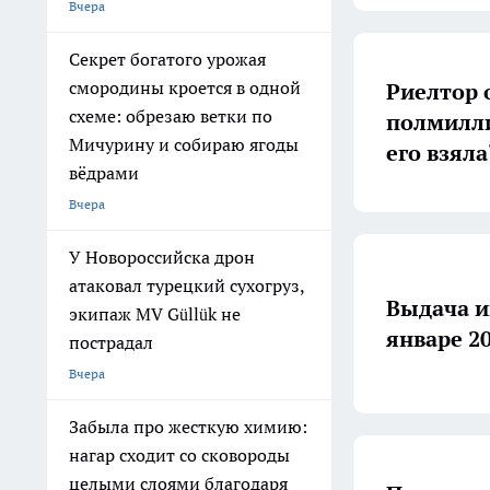
Вчера
Секрет богатого урожая
смородины кроется в одной
Риелтор 
схеме: обрезаю ветки по
полмилли
Мичурину и собираю ягоды
его взяла
вёдрами
Вчера
У Новороссийска дрон
атаковал турецкий сухогруз,
Выдача и
экипаж MV Güllük не
январе 20
пострадал
Вчера
Забыла про жесткую химию:
нагар сходит со сковороды
целыми слоями благодаря