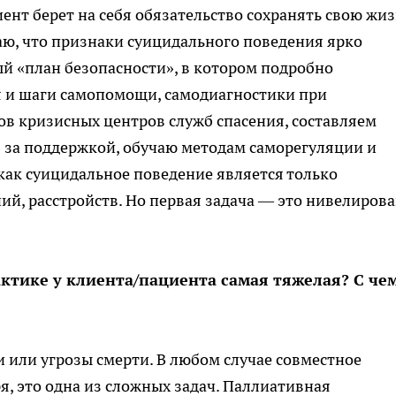
иент берет на себя обязательство сохранять свою жиз
маю, что признаки суицидального поведения ярко
й «план безопасности», в котором подробно
 и шаги самопомощи, самодиагностики при
в кризисных центров служб спасения, составляем
 за поддержкой, обучаю методам саморегуляции и
 как суицидальное поведение является только
й, расстройств. Но первая задача — это нивелиров
актике у клиента/пациента самая тяжелая? С че
ти или угрозы смерти. В любом случае совместное
, это одна из сложных задач. Паллиативная