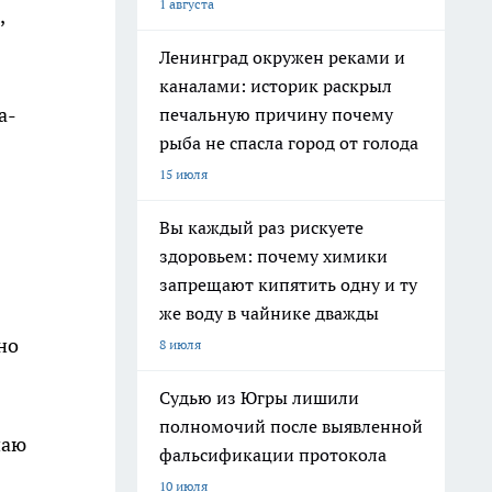
1 августа
,
Ленинград окружен реками и
каналами: историк раскрыл
а-
печальную причину почему
рыба не спасла город от голода
15 июля
Вы каждый раз рискуете
здоровьем: почему химики
запрещают кипятить одну и ту
же воду в чайнике дважды
но
8 июля
Судью из Югры лишили
полномочий после выявленной
чаю
фальсификации протокола
10 июля