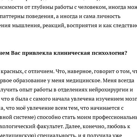
исимости от глубины работы с человеком, иногда мо
аттерны поведения, а иногда и сама личность
ния мышления, реакций, восприятия и как следстви
 чем Вас привлекла клиническая психология?
 красных, с отличием. Что, наверное, говорит о том, ч
рвое образование у меня медицинское. Меня всегда
олучить опыт работы в отделениях нейрохирургии и
 что я была с самого начала увлечена изучением мозг
, что моё увлечение всем тем, что начинается с
рвной системе) способно стать моим профессиональ
хологический факультет. Далее, конечно, любовь к
едицинскую) специальность, и я получила уже