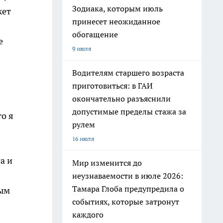
Зодиака, которым июль
жет
принесет неожиданное
обогащение
е
9 июля
Водителям старшего возраста
приготовиться: в ГАИ
окончательно разъяснили
допустимые пределы стажа за
то я
рулем
16 июля
а и
Мир изменится до
неузнаваемости в июле 2026:
Тамара Глоба предупредила о
ным
событиях, которые затронут
каждого