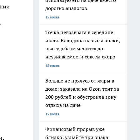
использую его на даче вместо
ании
дорогих аналогов
15 июля
т
Точка невозврата в середине
июля: Володина назвала знаки,
чья судьба изменится до
неузнаваемости совсем скоро
18 июля
Больше не прячусь от жары в
доме: заказала на Ozon тент за
200 рублей и обустроила зону
отдыха на даче
15 июля
Финансовый прорыв уже
и,
близко: узнайте три знака