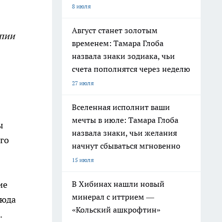
8 июля
Август станет золотым
апии
временем: Тамара Глоба
назвала знаки зодиака, чьи
счета пополнятся через неделю
27 июля
Вселенная исполнит ваши
мечты в июле: Тамара Глоба
ы
назвала знаки, чьи желания
го
начнут сбываться мгновенно
15 июля
ие
В Хибинах нашли новый
минерал с иттрием —
сюда
«Кольский ашкрофтин»
.