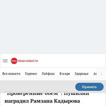
Все новости
Горячее
Лайфхак
В мире
Здоровье
Авто
Принять
"Проверенные боем": Пушилин
наградил Рамзана Кадырова