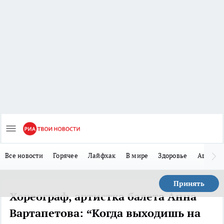
Все новости
Горячее
Лайфхак
В мире
Здоровье
Авто
Принять
Хореограф, артистка балета Анна
Вартапетова: “Когда выходишь на