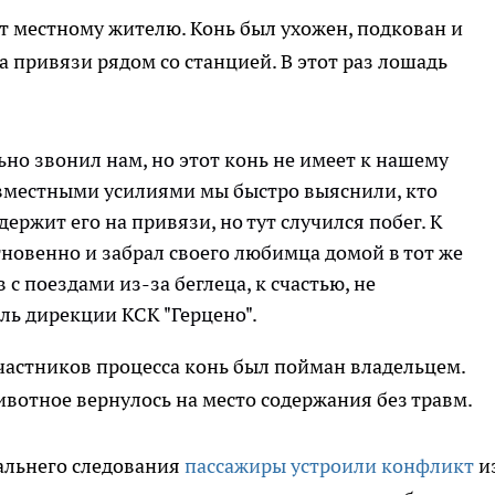
т местному жителю. Конь был ухожен, подкован и
а привязи рядом со станцией. В этот раз лошадь
но звонил нам, но этот конь не имеет к нашему
овместными усилиями мы быстро выяснили, кто
держит его на привязи, но тут случился побег. К
гновенно и забрал своего любимца домой в тот же
с поездами из-за беглеца, к счастью, не
ль дирекции КСК "Герцено".
частников процесса конь был пойман владельцем.
ивотное вернулось на место содержания без травм.
дальнего следования
пассажиры устроили конфликт
и