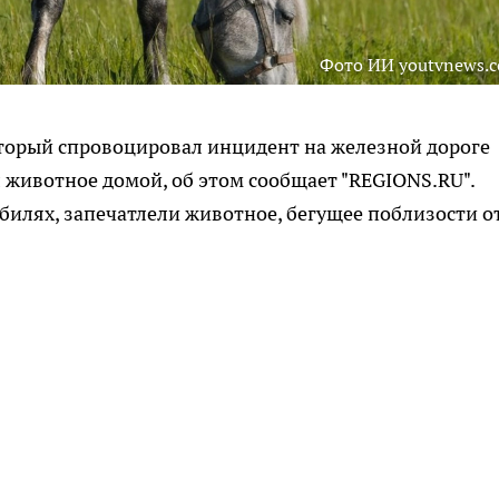
Фото ИИ youtvnews.
оторый спровоцировал инцидент на железной дороге
 животное домой, об этом сообщает "REGIONS.RU".
илях, запечатлели животное, бегущее поблизости о