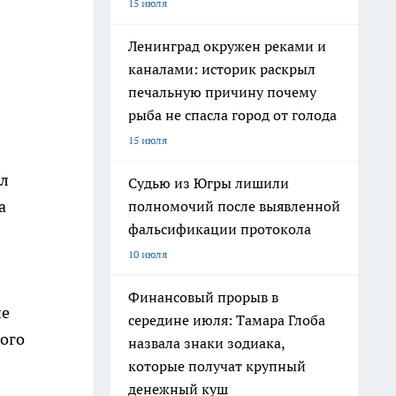
15 июля
Ленинград окружен реками и
каналами: историк раскрыл
печальную причину почему
рыба не спасла город от голода
15 июля
ал
Судью из Югры лишили
а
полномочий после выявленной
фальсификации протокола
10 июля
Финансовый прорыв в
не
середине июля: Тамара Глоба
ного
назвала знаки зодиака,
которые получат крупный
денежный куш