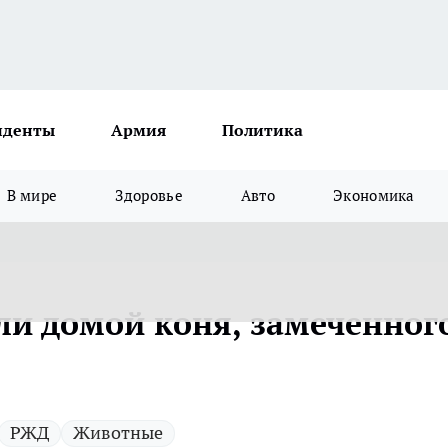
иденты
Армия
Политика
В мире
Здоровье
Авто
Экономика
ли домой коня, замеченного
РЖД
Животные