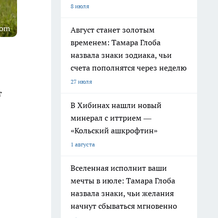
8 июля
com
Август станет золотым
временем: Тамара Глоба
назвала знаки зодиака, чьи
счета пополнятся через неделю
27 июля
т
В Хибинах нашли новый
минерал с иттрием —
«Кольский ашкрофтин»
1 августа
Вселенная исполнит ваши
мечты в июле: Тамара Глоба
назвала знаки, чьи желания
начнут сбываться мгновенно