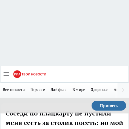
Все новости
Горячее
Лайфхак
В мире
Здоровье
Авто
Принять
Соседи по плацкарту не пустили
меня сесть за столик поесть: но мой