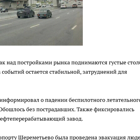
как над постройками рынка поднимаются густые сто
 событий остается стабильной, затруднений для
информировал о падении беспилотного летательног
 Обошлось без пострадавших. Также фиксировались
нефтеперерабатывающий завод.
ропорту Шереметьево была проведена эвакуация люд