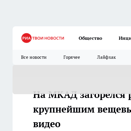
Общество
Инц
Все новости
Горячее
Лайфхак
На МКАД загорелся 
крупнейшим вещевы
видео