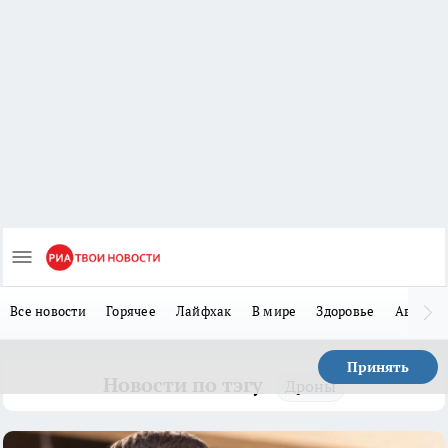
Все новости
Горячее
Лайфхак
В мире
Здоровье
Авто
Принять
Новости по тэгу
Дроны