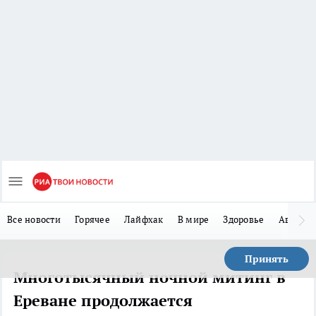
Все новости
Горячее
Лайфхак
В мире
Здоровье
Авто
Принять
Многотысячный ночной митинг в
Ереване продолжается