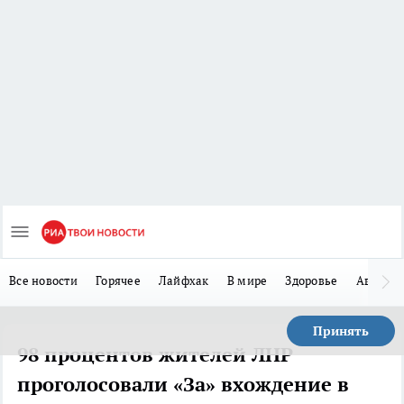
Все новости
Горячее
Лайфхак
В мире
Здоровье
Авто
Принять
98 процентов жителей ЛНР
проголосовали «За» вхождение в