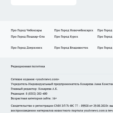
Про Город Чебоксары
Про Город Новочебоксарск
Про Город
Про Город Йошкар-Ола
Про Город Курск
Про Город
Про Город Дзержинск
Про Город Владивосток
Про Город
Редакционная политика
Сетевое издание
«youtvnews.com»
Учредитель Индивидуальный предприниматель Кокарева Анна Конста
Главный редактор: Кокарева А.К.
Редакция: 8 (8352) 202-400
Возрастная категория сайта: 16+
Свидетельство о регистрации СМИ ЭЛ № ФС 77 – 89928 от 29.08.2025г
воспроизведении материалов новостного портала youtvnews.com в печ