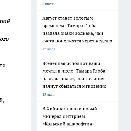
8 июля
Август станет золотым
ьной
временем: Тамара Глоба
назвала знаки зодиака, чьи
ого
счета пополнятся через неделю
27 июля
Вселенная исполнит ваши
оги
мечты в июле: Тамара Глоба
назвала знаки, чьи желания
начнут сбываться мгновенно
15 июля
й,
В Хибинах нашли новый
минерал с иттрием —
«Кольский ашкрофтин»