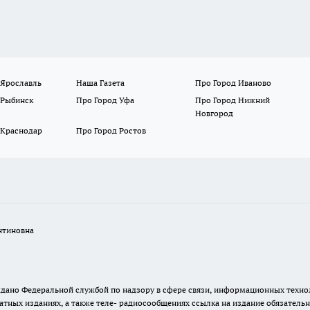
 Ярославль
Наша Газета
Про Город Иваново
 Рыбинск
Про Город Уфа
Про Город Нижний
Новгород
 Краснодар
Про Город Ростов
нтиновна
. выдано Федеральной службой по надзору в сфере связи, информационных тех
атных изданиях, а также теле- радиосообщениях ссылка на издание обязатель