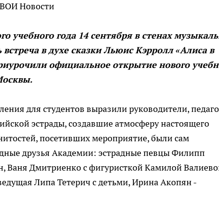
ТВОИ Новости
го учебного года 14 сентября в стенах музыкал
 встреча в духе сказки Льюис Кэрролл «Алиса в
приурочили официальное открытие нового учебн
Москвы.
ления для студентов выразили руководители, педаг
ийской эстрады, создавшие атмосферу настоящего
нитостей, посетивших мероприятие, были сам
ёздные друзья Академии: эстрадные певцы Филипп
н, Ваня Дмитриенко с фигуристкой Камилой Валиево
ведущая Липа Тетерич с детьми, Ирина Акопян -