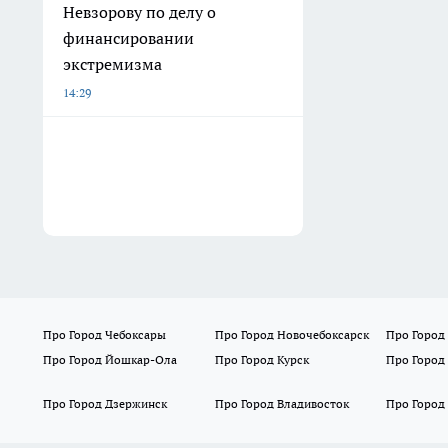
Невзорову по делу о
финансировании
экстремизма
14:29
Про Город Чебоксары
Про Город Новочебоксарск
Про Город
Про Город Йошкар-Ола
Про Город Курск
Про Город
Про Город Дзержинск
Про Город Владивосток
Про Город