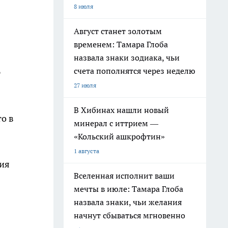
8 июля
Август станет золотым
временем: Тамара Глоба
назвала знаки зодиака, чьи
счета пополнятся через неделю
27 июля
В Хибинах нашли новый
о в
минерал с иттрием —
«Кольский ашкрофтин»
1 августа
ния
Вселенная исполнит ваши
мечты в июле: Тамара Глоба
назвала знаки, чьи желания
начнут сбываться мгновенно