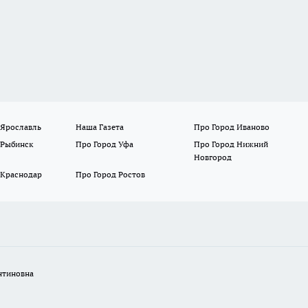
 Ярославль
Наша Газета
Про Город Иваново
 Рыбинск
Про Город Уфа
Про Город Нижний
Новгород
 Краснодар
Про Город Ростов
нтиновна