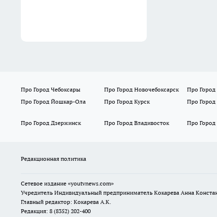
Про Город Чебоксары
Про Город Новочебоксарск
Про Город
Про Город Йошкар-Ола
Про Город Курск
Про Город
Про Город Дзержинск
Про Город Владивосток
Про Город
Редакционная политика
Сетевое издание
«youtvnews.com»
Учредитель Индивидуальный предприниматель Кокарева Анна Конста
Главный редактор: Кокарева А.К.
Редакция: 8 (8352) 202-400