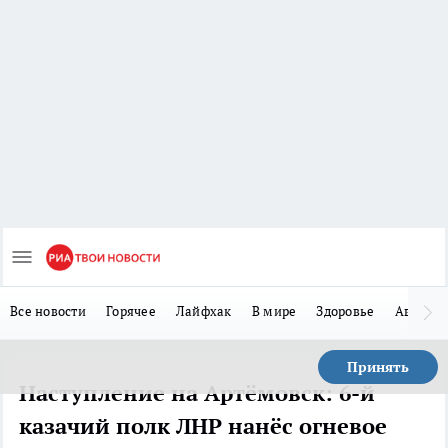
Все новости
Горячее
Лайфхак
В мире
Здоровье
Авто
Принять
Наступление на Артёмовск: 6-й
казачий полк ЛНР нанёс огневое