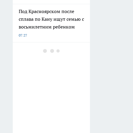
Под Красноярском после
сплава по Кану ищут семью с
восьмилетним ребенком
07:27
Под Самарой после
столкновения маломерных
судов начата проверка,
погибли два человека
05:55
Бутман хочет предложить
Долиной возглавить вокал в
первом джазовом вузе
России
05:28