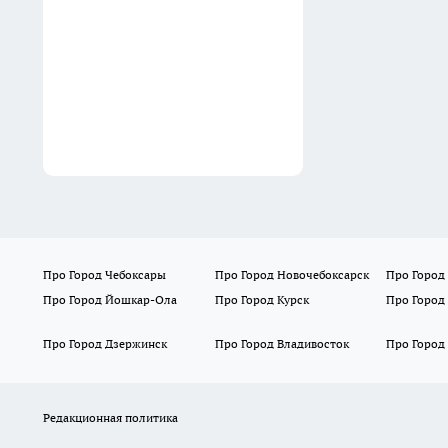
Про Город Чебоксары
Про Город Новочебоксарск
Про Город
Про Город Йошкар-Ола
Про Город Курск
Про Город
Про Город Дзержинск
Про Город Владивосток
Про Город
Редакционная политика