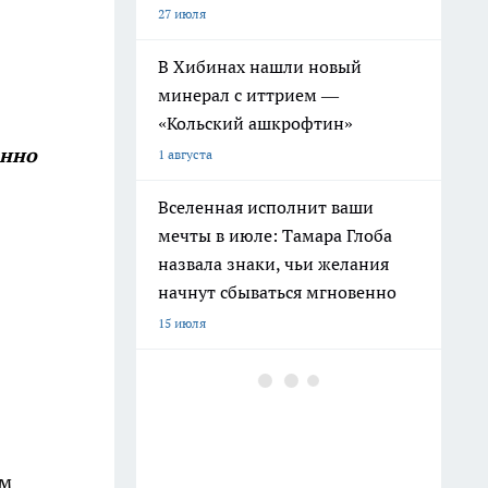
27 июля
В Хибинах нашли новый
минерал с иттрием —
«Кольский ашкрофтин»
енно
1 августа
Вселенная исполнит ваши
мечты в июле: Тамара Глоба
назвала знаки, чьи желания
начнут сбываться мгновенно
15 июля
Ленинград окружен реками и
каналами: историк раскрыл
печальную причину почему
рыба не спасла город от голода
ём