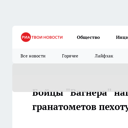
Общество
Инц
Все новости
Горячее
Лайфхак
Бойцы "Вагнера" на
гранатометов пехот