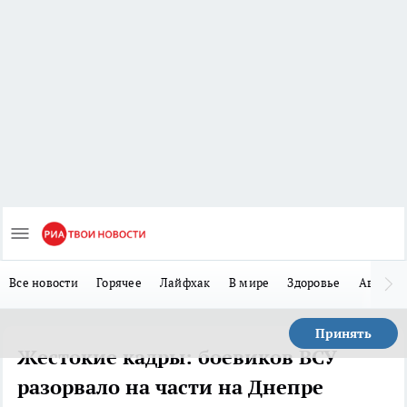
Все новости
Горячее
Лайфхак
В мире
Здоровье
Авто
Принять
Жестокие кадры: боевиков ВСУ
разорвало на части на Днепре