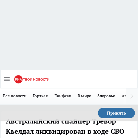
Все новости
Горячее
Лайфхак
В мире
Здоровье
Авто
Принять
Австралийский снайпер Тревор
Кьелдал ликвидирован в ходе СВО