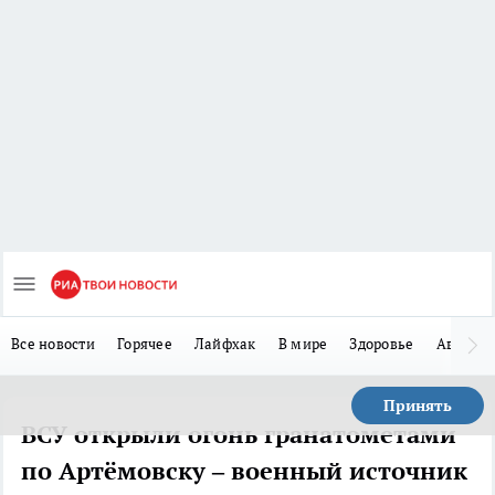
Все новости
Горячее
Лайфхак
В мире
Здоровье
Авто
Принять
ВСУ открыли огонь гранатометами
по Артёмовску – военный источник