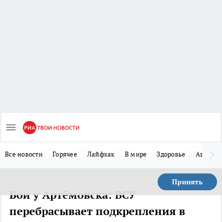
Все новости
Горячее
Лайфхак
В мире
Здоровье
Авто
Принять
Бои у Артёмовска: ВСУ
перебрасывает подкрепления в