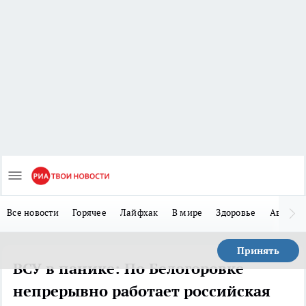
Все новости
Горячее
Лайфхак
В мире
Здоровье
Авто
Принять
ВСУ в панике: По Белогоровке
непрерывно работает российская