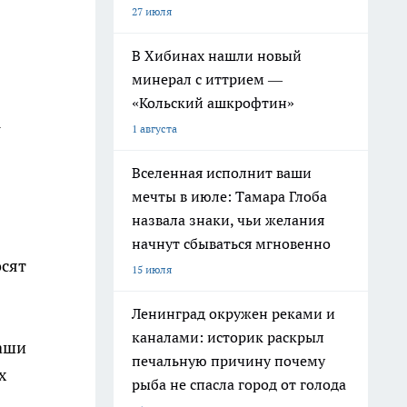
27 июля
В Хибинах нашли новый
минерал с иттрием —
«Кольский ашкрофтин»
1 августа
Вселенная исполнит ваши
мечты в июле: Тамара Глоба
назвала знаки, чьи желания
начнут сбываться мгновенно
осят
15 июля
Ленинград окружен реками и
каналами: историк раскрыл
Наши
печальную причину почему
х
рыба не спасла город от голода