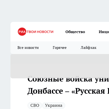
Общество
Инц
Все новости
Горячее
Лайфхак
Союзные войска ун
Донбассе – «Русская
СВО
Украина