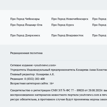
Про Город Чебоксары
Про Город Новочебоксарск
Про Город
Про Город Йошкар-Ола
Про Город Курск
Про Город
Про Город Дзержинск
Про Город Владивосток
Про Город
Редакционная политика
Сетевое издание
«youtvnews.com»
Учредитель Индивидуальный предприниматель Кокарева Анна Конста
Главный редактор: Кокарева А.К.
Редакция: 8 (8352) 202-400
Возрастная категория сайта: 16+
Свидетельство о регистрации СМИ ЭЛ № ФС 77 – 89928 от 29.08.2025г
воспроизведении материалов новостного портала youtvnews.com в печ
ресурс обязательна, в противном случае будут применены нормы закон