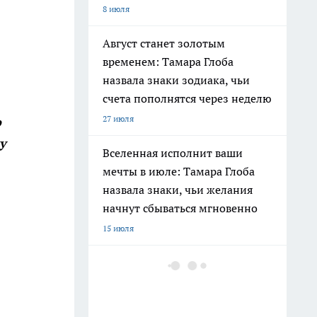
8 июля
Август станет золотым
временем: Тамара Глоба
назвала знаки зодиака, чьи
счета пополнятся через неделю
27 июля
о
у
Вселенная исполнит ваши
мечты в июле: Тамара Глоба
назвала знаки, чьи желания
начнут сбываться мгновенно
15 июля
В Хибинах нашли новый
минерал с иттрием —
«Кольский ашкрофтин»