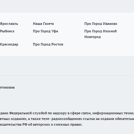
 Ярославль
Наша Газета
Про Город Иваново
 Рыбинск
Про Город Уфа
Про Город Нижний
Новгород
 Краснодар
Про Город Ростов
нтиновна
. выдано Федеральной службой по надзору в сфере связи, информационных тех
атных изданиях, а также теле- радиосообщениях ссылка на издание обязатель
одательства РФ об авторских и смежных правах.