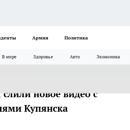
иденты
Армия
Политика
В мире
Здоровье
Авто
Экономика
 слили новое видео с
лями Купянска