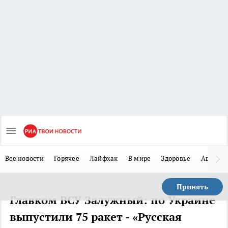
Все новости
Горячее
Лайфхак
В мире
Здоровье
Авто
Принять
Главком ВСУ Залужный: по Украине
выпустили 75 ракет - «Русская