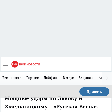
Все новости
Горячее
Лайфхак
В мире
Здоровье
Авто
Принять
Мощные удары по Львову и
Хмельницкому – «Русская Весна»