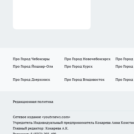
Про Город Чебоксары
Про Город Новочебоксарск
Про Город
Про Город Йошкар-Ола
Про Город Курск
Про Город
Про Город Дзержинск
Про Город Владивосток
Про Город
Редакционная политика
Сетевое издание
«youtvnews.com»
Учредитель Индивидуальный предприниматель Кокарева Анна Конста
Главный редактор: Кокарева А.К.
Редакция: 8 (8352) 202-400