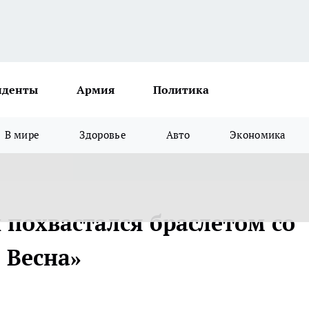
иденты
Армия
Политика
В мире
Здоровье
Авто
Экономика
 похвастался браслетом со
я Весна»