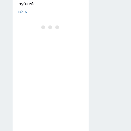
рублей
06:16
На Сахалине вынесли
приговор лидеру
экстремистской ячейки и
криминальному
«положенцу»
05:56
В Смоленской области ввели
режим ЧС после циклона и
отключений света
03:42