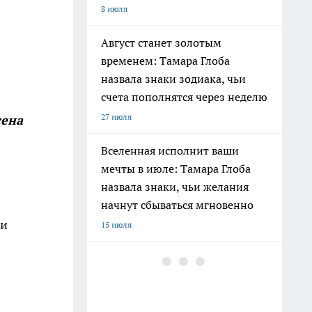
8 июля
Август станет золотым
временем: Тамара Глоба
назвала знаки зодиака, чьи
счета пополнятся через неделю
27 июля
сена
Вселенная исполнит ваши
мечты в июле: Тамара Глоба
назвала знаки, чьи желания
начнут сбываться мгновенно
 и
15 июля
В Хибинах нашли новый
минерал с иттрием —
«Кольский ашкрофтин»