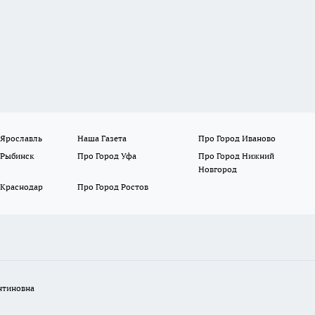
 Ярославль
Наша Газета
Про Город Иваново
 Рыбинск
Про Город Уфа
Про Город Нижний
Новгород
 Краснодар
Про Город Ростов
нтиновна