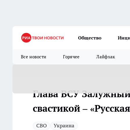
Общество
Инц
Все новости
Горячее
Лайфхак
Глава ВСУ Залужный
свастикой – «Русска
СВО
Украина