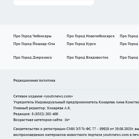
Про Город Чебоксары
Про Город Новочебоксарск
Про Город
Про Город Йошкар-Ола
Про Город Курск
Про Город
Про Город Дзержинск
Про Город Владивосток
Про Город
Редакционная политика
Сетевое издание
«youtvnews.com»
Учредитель Индивидуальный предприниматель Кокарева Анна Конста
Главный редактор: Кокарева А.К.
Редакция: 8 (8352) 202-400
Возрастная категория сайта: 16+
Свидетельство о регистрации СМИ ЭЛ № ФС 77 – 89928 от 29.08.2025г
воспроизведении материалов новостного портала youtvnews.com в печ