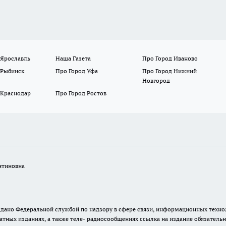
 Ярославль
Наша Газета
Про Город Иваново
 Рыбинск
Про Город Уфа
Про Город Нижний
Новгород
 Краснодар
Про Город Ростов
нтиновна
. выдано Федеральной службой по надзору в сфере связи, информационных тех
атных изданиях, а также теле- радиосообщениях ссылка на издание обязатель