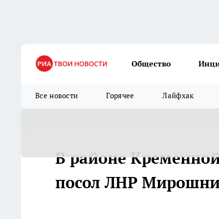
Общество
Инц
Все новости
Горячее
Лайфхак
В районе Кременной
посол ЛНР Мирошн