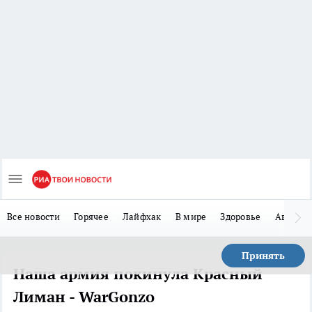
Все новости
Горячее
Лайфхак
В мире
Здоровье
Авто
Принять
Наша армия покинула Красный
Лиман - WarGonzo