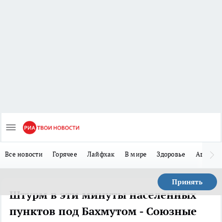
Все новости
Горячее
Лайфхак
В мире
Здоровье
Авто
Принять
Штурм в эти минуты населенных
пунктов под Бахмутом - Союзные