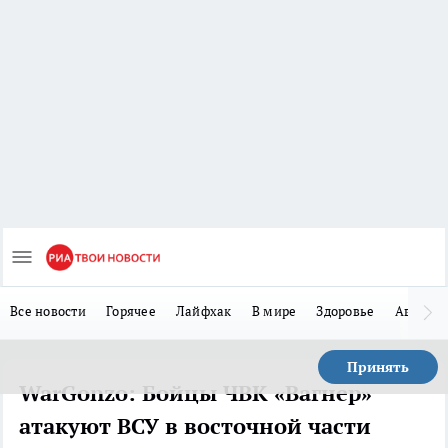
Все новости
Горячее
Лайфхак
В мире
Здоровье
Авто
Принять
WarGonzo: Бойцы ЧВК «Вагнер»
атакуют ВСУ в восточной части