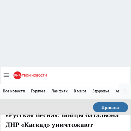
Все новости
Горячее
Лайфхак
В мире
Здоровье
Авто
Принять
«Русская Весна»: Бойцы батальона
ДНР «Каскад» уничтожают