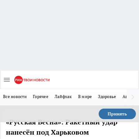
Все новости
Горячее
Лайфхак
В мире
Здоровье
Авто
Принять
«Русская Весна»: Ракетный удар
нанесён под Харьковом