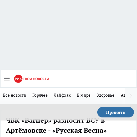
Все новости
Горячее
Лайфхак
В мире
Здоровье
Авто
Принять
ЧВК «Вагнер» разносит ВСУ в
Артёмовске - «Русская Весна»