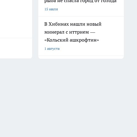
рыба не спасла город от голода
15 июля
В Хибинах нашли новый
минерал с иттрием —
«Кольский ашкрофтин»
1 августа