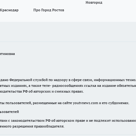
Новгород
 Краснодар
Про Город Ростов
нтиновна
. выдано Федеральной службой по надзору в сфере связи, информационных тех
атных изданиях, а также теле- радиосообщениях ссылка на издание обязатель
одательства РФ об авторских и смежных правах.
лы пользователей, размещенные на сайте youtvnews.com и его субдоменах.
зователей
твии с законодательством РФ об авторском праве и не подлежит использовани
менного разрешения правообладателя.