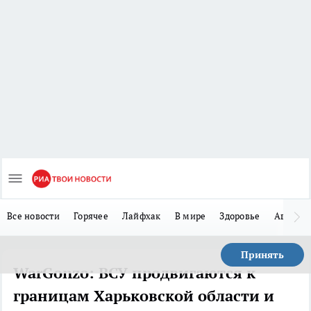
Все новости
Горячее
Лайфхак
В мире
Здоровье
Авто
Принять
WarGonzo: ВСУ продвигаются к
границам Харьковской области и