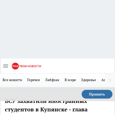
Все новости
Горячее
Лайфхак
В мире
Здоровье
Авто
Принять
ВСУ захватили иностранных
студентов в Купянске - глава