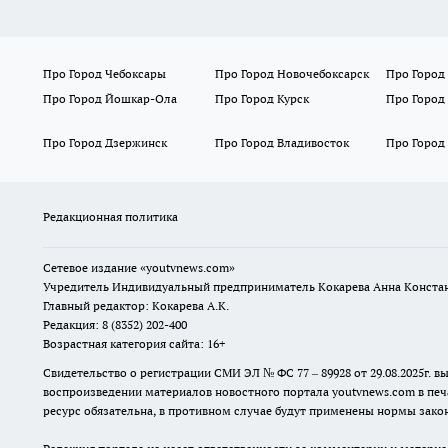
Про Город Чебоксары
Про Город Новочебоксарск
Про Город
Про Город Йошкар-Ола
Про Город Курск
Про Город
Про Город Дзержинск
Про Город Владивосток
Про Город
Редакционная политика
Сетевое издание
«youtvnews.com»
Учредитель Индивидуальный предприниматель Кокарева Анна Конста
Главный редактор: Кокарева А.К.
Редакция: 8 (8352) 202-400
Возрастная категория сайта: 16+
Свидетельство о регистрации СМИ ЭЛ № ФС 77 – 89928 от 29.08.2025г
воспроизведении материалов новостного портала youtvnews.com в печ
ресурс обязательна, в противном случае будут применены нормы закон