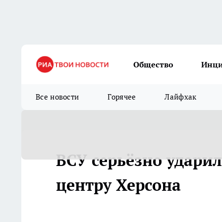
Общество
Инц
Все новости
Горячее
Лайфхак
ВСУ серьёзно удари
центру Херсона