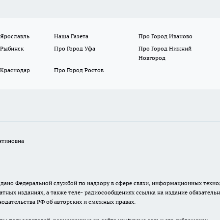
 Ярославль
Наша Газета
Про Город Иваново
 Рыбинск
Про Город Уфа
Про Город Нижний
Новгород
 Краснодар
Про Город Ростов
нтиновна
. выдано Федеральной службой по надзору в сфере связи, информационных тех
атных изданиях, а также теле- радиосообщениях ссылка на издание обязатель
одательства РФ об авторских и смежных правах.