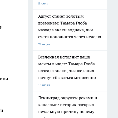
8 июля
Август станет золотым
временем: Тамара Глоба
е
назвала знаки зодиака, чьи
счета пополнятся через неделю
27 июля
Вселенная исполнит ваши
мечты в июле: Тамара Глоба
назвала знаки, чьи желания
начнут сбываться мгновенно
ники
15 июля
Ленинград окружен реками и
каналами: историк раскрыл
 и
печальную причину почему