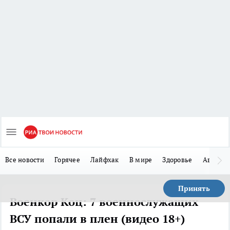
Все новости
Горячее
Лайфхак
В мире
Здоровье
Авто
Принять
Военкор Коц: 7 военнослужащих
ВСУ попали в плен (видео 18+)