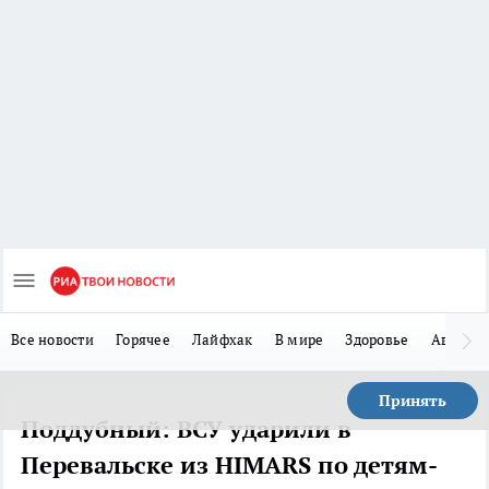
Все новости
Горячее
Лайфхак
В мире
Здоровье
Авто
Принять
Поддубный: ВСУ ударили в
Перевальске из HIMARS по детям-