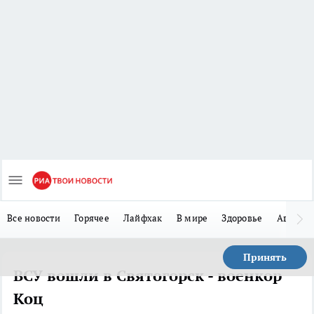
Все новости
Горячее
Лайфхак
В мире
Здоровье
Авто
Принять
ВСУ вошли в Святогорск - военкор
Коц