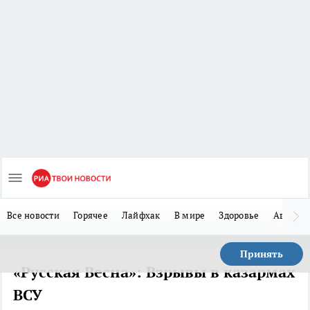
Все новости
Горячее
Лайфхак
В мире
Здоровье
Авто
Принять
«Русская Весна»: Взрывы в казармах
ВСУ