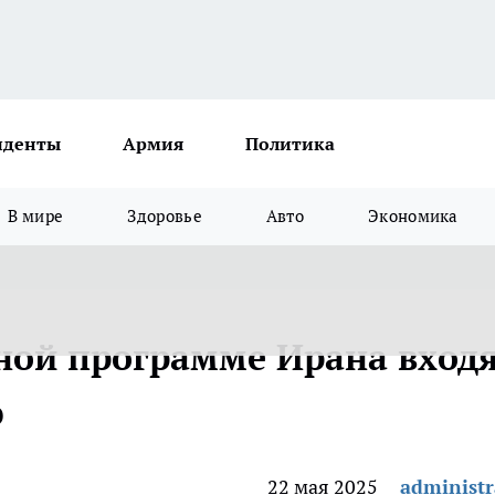
иденты
Армия
Политика
В мире
Здоровье
Авто
Экономика
ной программе Ирана вход
ю
22 мая 2025
administr