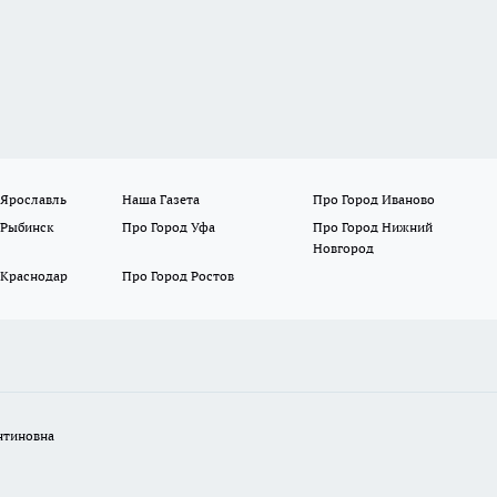
 Ярославль
Наша Газета
Про Город Иваново
 Рыбинск
Про Город Уфа
Про Город Нижний
Новгород
 Краснодар
Про Город Ростов
нтиновна