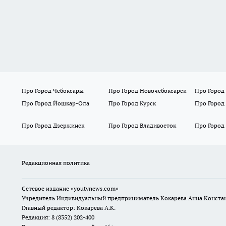
Про Город Чебоксары
Про Город Новочебоксарск
Про Город
Про Город Йошкар-Ола
Про Город Курск
Про Город
Про Город Дзержинск
Про Город Владивосток
Про Город
Редакционная политика
Сетевое издание
«youtvnews.com»
Учредитель Индивидуальный предприниматель Кокарева Анна Конста
Главный редактор: Кокарева А.К.
Редакция: 8 (8352) 202-400