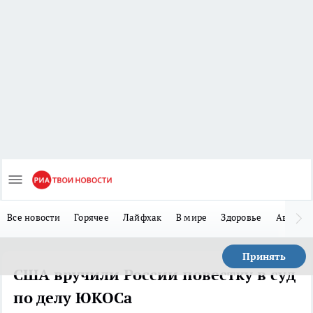
Все новости
Горячее
Лайфхак
В мире
Здоровье
Авто
Принять
США вручили России повестку в суд
по делу ЮКОСа