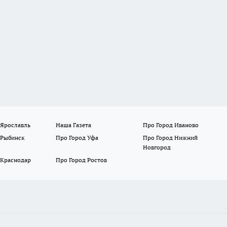
 Ярославль
Наша Газета
Про Город Иваново
 Рыбинск
Про Город Уфа
Про Город Нижний
Новгород
 Краснодар
Про Город Ростов
нтиновна