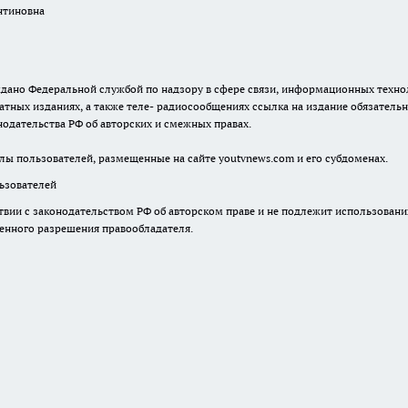
. выдано Федеральной службой по надзору в сфере связи, информационных тех
атных изданиях, а также теле- радиосообщениях ссылка на издание обязатель
одательства РФ об авторских и смежных правах.
лы пользователей, размещенные на сайте youtvnews.com и его субдоменах.
зователей
твии с законодательством РФ об авторском праве и не подлежит использовани
менного разрешения правообладателя.