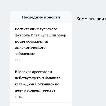
Выкиньте дешёвую клеёнку:
я нашла в Fix Price стильные
салфетки для сервировки,
которые меняют вид кухни
10:40
Американские тараканы до
пяти сантиметров обживают
дачи и подвалы в России
10:27