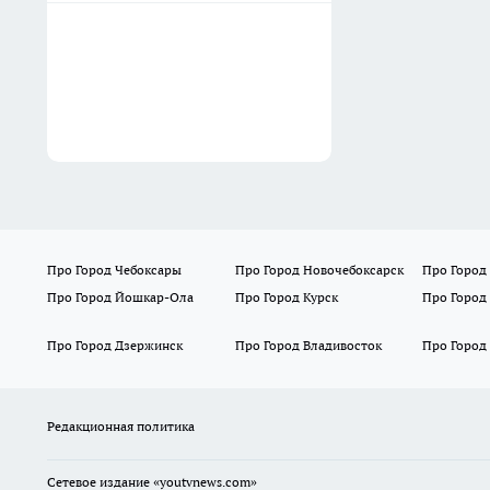
Про Город Чебоксары
Про Город Новочебоксарск
Про Город
Про Город Йошкар-Ола
Про Город Курск
Про Город
Про Город Дзержинск
Про Город Владивосток
Про Город
Редакционная политика
Сетевое издание
«youtvnews.com»
Учредитель Индивидуальный предприниматель Кокарева Анна Конста
Главный редактор: Кокарева А.К.
Редакция: 8 (8352) 202-400
Возрастная категория сайта: 16+