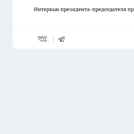
Интервью президента-председателя пр
Последние новости
Комментарии н
Воспитанник тульского