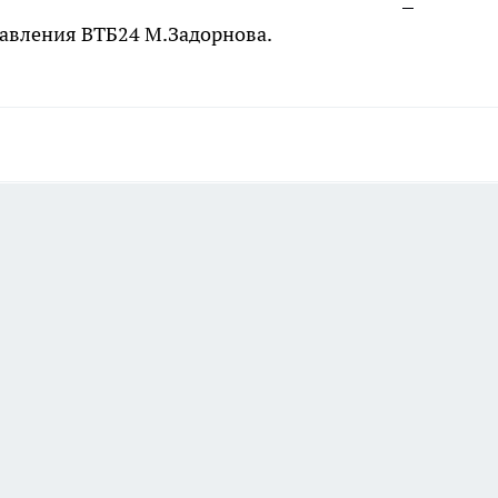
авления ВТБ24 М.Задорнова.
а этой странице отключены.