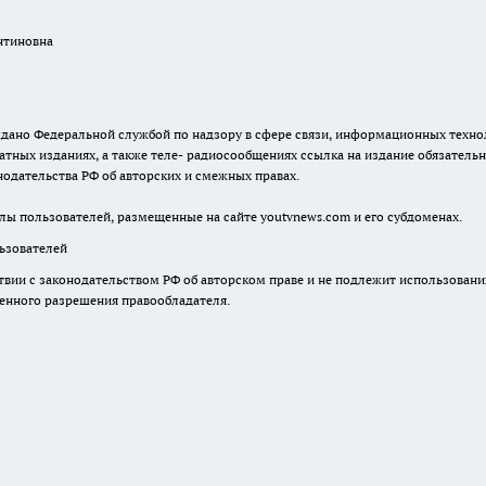
. выдано Федеральной службой по надзору в сфере связи, информационных тех
атных изданиях, а также теле- радиосообщениях ссылка на издание обязатель
одательства РФ об авторских и смежных правах.
лы пользователей, размещенные на сайте youtvnews.com и его субдоменах.
зователей
твии с законодательством РФ об авторском праве и не подлежит использовани
менного разрешения правообладателя.