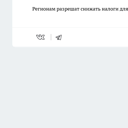
Регионам разрешат снижать налоги для 
Последние новости
Комментарии н
Забудьте про скучные