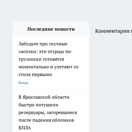
«Москвич 3» до конца
августа предлагают от 1 344
000 рублей
Вчера
Опубликован маршрут ракет
FP-5 «Фламинго» до
Тюменской области длиной
2,5 тысячи километров
Вчера