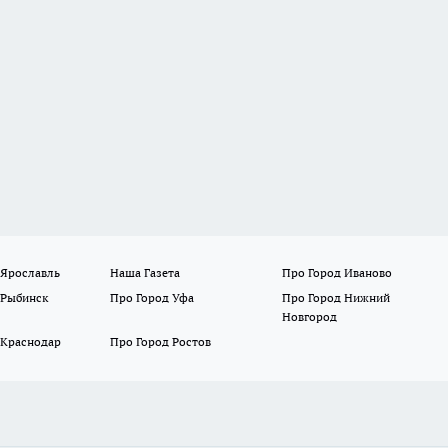
 Ярославль
Наша Газета
Про Город Иваново
 Рыбинск
Про Город Уфа
Про Город Нижний
Новгород
 Краснодар
Про Город Ростов
нтиновна